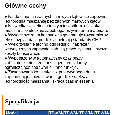
Główne cechy
● Na dole nie ma żadnych martwych kątów, co zapewnia
jednorodną mieszankę bez żadnych martwych kątów.
● Niewielka szczelina między mieszadłem a ścianką
miedzianą skutecznie zapobiega przywieraniu materiału.
● Wysoce szczelna konstrukcja gwarantuje równomierny
efekt rozpylania, a produkty spełniają standardy GMP.
● Wykorzystanie technologii redukcji naprężeń
wewnętrznych zapewnia stabilną pracę systemu i niższe
koszty konserwacji.
● Wyposażony w automatyczny czas pracy,
zabezpieczenie przed przeciążeniem, alarmy
ograniczające podawanie i inne funkcje.
● Zastosowana konstrukcja z przerywanego drutu
zapobiegająca powstawaniu grudek zwiększa
jednorodność mieszania i skraca czas mieszania.
Specyfikacja
Model
TP-VM-
TP-VM-
TP-VM-
TP-VM-