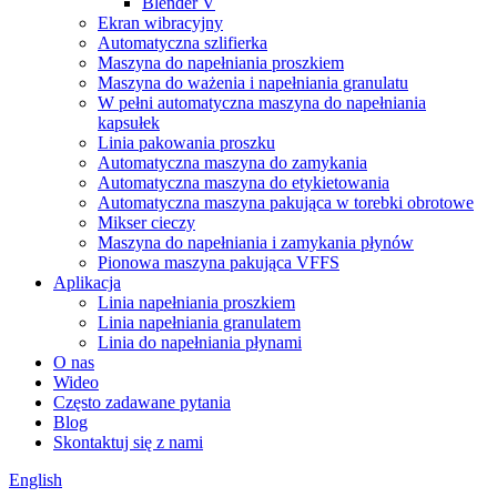
Blender V
Ekran wibracyjny
Automatyczna szlifierka
Maszyna do napełniania proszkiem
Maszyna do ważenia i napełniania granulatu
W pełni automatyczna maszyna do napełniania
kapsułek
Linia pakowania proszku
Automatyczna maszyna do zamykania
Automatyczna maszyna do etykietowania
Automatyczna maszyna pakująca w torebki obrotowe
Mikser cieczy
Maszyna do napełniania i zamykania płynów
Pionowa maszyna pakująca VFFS
Aplikacja
Linia napełniania proszkiem
Linia napełniania granulatem
Linia do napełniania płynami
O nas
Wideo
Często zadawane pytania
Blog
Skontaktuj się z nami
English