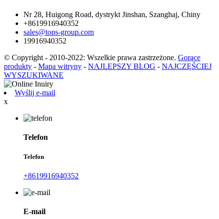
Nr 28, Huigong Road, dystrykt Jinshan, Szanghaj, Chiny
+8619916940352
sales@tops-group.com
19916940352
© Copyright - 2010-2022: Wszelkie prawa zastrzeżone.
Gorące
produkty
-
Mapa witryny
-
NAJLEPSZY BLOG
-
NAJCZĘŚCIEJ
WYSZUKIWANE
Wyślij e-mail
x
Telefon
Telefon
+8619916940352
E-mail