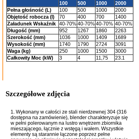
100
500
1000
2000
Pełna głośność
(L)
100
500
1000
2000
Objętość robocza (l)
70
400
700
1400
Załadunek
Wskaźnik
40-70%
40-70%
40-70%
40-70%
Długość (mm)
952
1267
1860
2263
Szerokość (mm)
1036
1000
1409
1689
Wysokość (mm)
1740
1790
2724
3091
Waga (kg)
250
1000
1500
3000
Całkowity
Moc (kW)
3
4
11,75
23.1
Szczegółowe zdjęcia
1. Wykonany w całości ze stali nierdzewnej 304 (316
dostępna na zamówienie), blender charakteryzuje się
w pełni polerowanym na lustro wnętrzem zbiornika
mieszającego, łącznie z wstęgą i wałem. Wszystkie
elementy są starannie łączone poprzez pełne