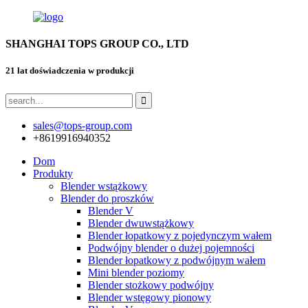
SHANGHAI TOPS GROUP CO., LTD
21 lat doświadczenia w produkcji
sales@tops-group.com
+8619916940352
Dom
Produkty
Blender wstążkowy
Blender do proszków
Blender V
Blender dwuwstążkowy
Blender łopatkowy z pojedynczym wałem
Podwójny blender o dużej pojemności
Blender łopatkowy z podwójnym wałem
Mini blender poziomy
Blender stożkowy podwójny
Blender wstęgowy pionowy