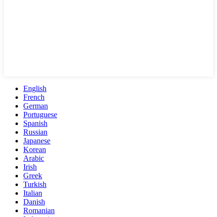
English
French
German
Portuguese
Spanish
Russian
Japanese
Korean
Arabic
Irish
Greek
Turkish
Italian
Danish
Romanian