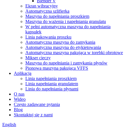
Blender V
Ekran wibracyjny
Automatyczna szlifierka
Maszyna do napełniania proszkiem
Maszyna do ważenia i napełniania granulatu
W pełni automatyczna maszyna do napełniania
kapsułek
Linia pakowania proszku
Automatyczna maszyna do zamykania
Automatyczna maszyna do etykietowania
Automatyczna maszyna pakująca w torebki obrotowe
Mikser cieczy
Maszyna do napełniania i zamykania płynów
Pionowa maszyna pakująca VFFS
Aplikacja
Linia napełniania proszkiem
Linia napełniania granulatem
Linia do napełniania płynami
O nas
Wideo
Często zadawane pytania
Blog
Skontaktuj się z nami
English