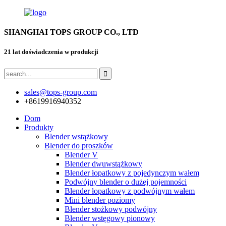
SHANGHAI TOPS GROUP CO., LTD
21 lat doświadczenia w produkcji
sales@tops-group.com
+8619916940352
Dom
Produkty
Blender wstążkowy
Blender do proszków
Blender V
Blender dwuwstążkowy
Blender łopatkowy z pojedynczym wałem
Podwójny blender o dużej pojemności
Blender łopatkowy z podwójnym wałem
Mini blender poziomy
Blender stożkowy podwójny
Blender wstęgowy pionowy